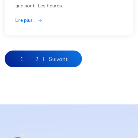
que sont : Les heures...
Lire plus...
Pagination
1
2
Suivant
des
publications